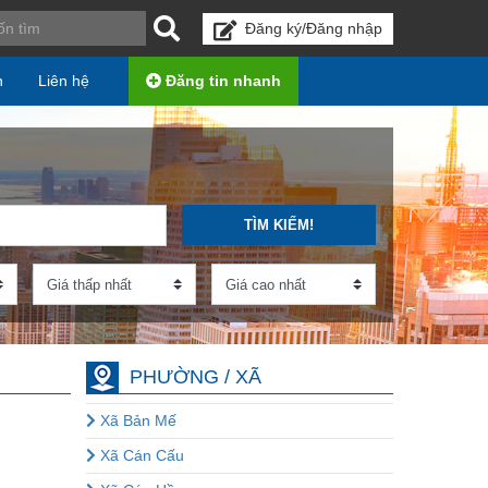
Đăng ký/Đăng nhập
n
Liên hệ
Đăng tin nhanh
TÌM KIẾM!
PHƯỜNG / XÃ
Xã Bản Mế
Xã Cán Cấu