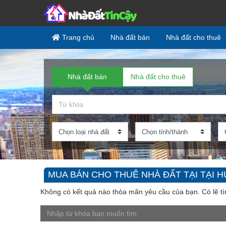
Skip to content
Trang chủ
Nhà đất bán
Nhà đất cho thuê
Nhà đất bán
Nhà đất cho thuê
MUA BÁN CHO THUÊ NHÀ ĐẤT TẠI TẠI HU
Không có kết quả nào thỏa mãn yêu cầu của bạn. Có lẽ tì