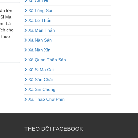
Xã Cán Hồ
sản lớn
Xã Lùng Sui
 Si Ma
Xã Lử Thẩn
âm. Là
ích cho
Xã Mản Thẩn
 thuê
Xã Nàn Sán
Xã Nàn Xín
Xã Quan Thần Sán
Xã Si Ma Cai
Xã Sán Chải
Xã Sín Chéng
Xã Thào Chư Phìn
THEO DÕI FACEBOOK